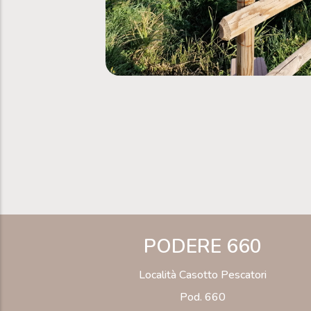
PODERE 660
Località Casotto Pescatori
Pod. 660